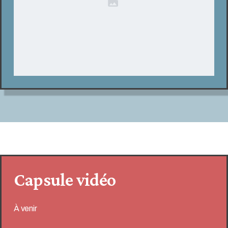
Capsule vidéo
À venir